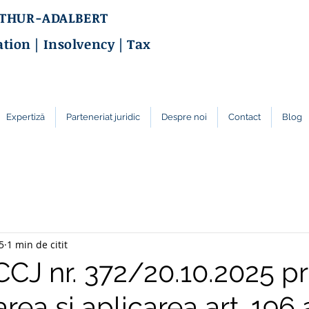
RTHUR-ADALBERT
ation | Insolvency | Tax
Expertiză
Parteneriat juridic
Despre noi
Contact
Blog
5
1 min de citit
CCJ nr. 372/20.10.2025 pr
rea și aplicarea art. 196 a