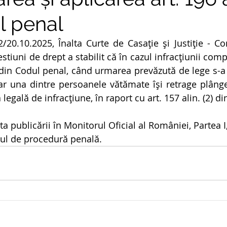
l penal
2/20.10.2025, 
Înalta Curte de Casație și Justiție - C
tiuni de drept a stabilit că 
în cazul infracţiunii comp
4) din Codul penal, când urmarea prevăzută de lege s-a
r una dintre persoanele vătămate îşi retrage plânger
legală de infracţiune, în raport cu art. 157 alin. (2) d
a publicării în Monitorul Oficial al României, Partea I, 
odul de procedură penală.