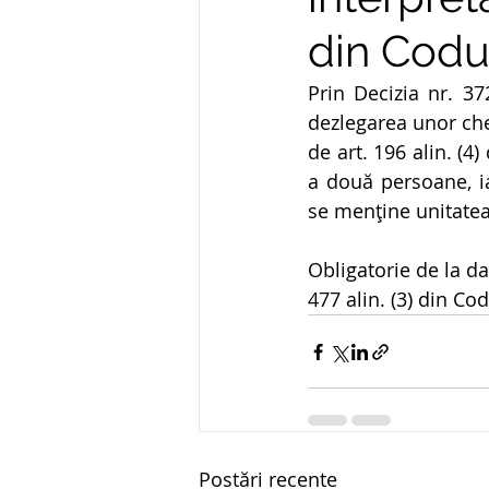
din Codu
Prin Decizia nr. 37
dezlegarea unor ches
de art. 196 alin. (
a două persoane, ia
se menţine unitatea 
Obligatorie de la dat
477 alin. (3) din C
Postări recente