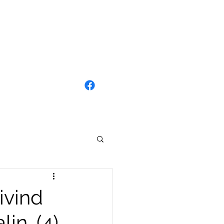
ivind
lin. (4)