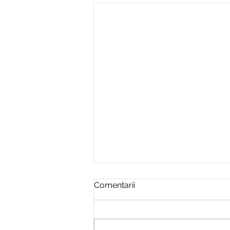
Nulitatea unei societăți nu
Comentarii
sancționează modul ulterior
de desfășurare a activității
Nulitatea unei societăți
comerciale este o sancțiune