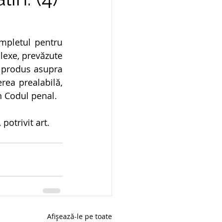
ompletul pentru 
lexe, prevăzute 
 produs asupra 
ea prealabilă, 
in Codul penal.
potrivit art. 
Afișează-le pe toate