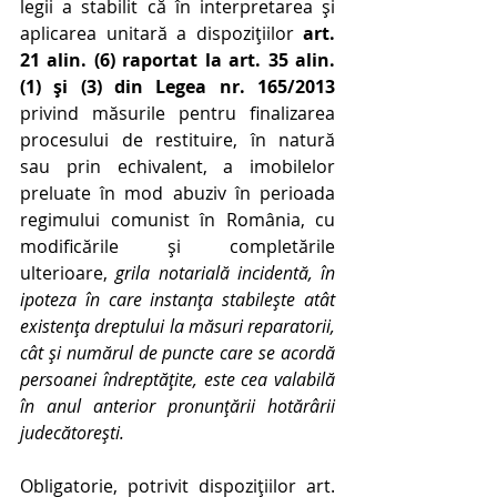
legii a stabilit că în interpretarea și 
aplicarea unitară a dispozițiilor 
art. 
21 alin. (6) raportat la art. 35 alin. 
(1) și (3) din Legea nr. 165/2013
privind măsurile pentru finalizarea 
procesului de restituire, în natură 
sau prin echivalent, a imobilelor 
preluate în mod abuziv în perioada 
regimului comunist în România, cu 
modificările și completările 
ulterioare, 
grila notarială incidentă, în 
ipoteza în care instanța stabilește atât 
existența dreptului la măsuri reparatorii, 
cât și numărul de puncte care se acordă 
persoanei îndreptățite, este cea valabilă 
în anul anterior pronunțării hotărârii 
judecătorești. 
Obligatorie, potrivit dispozițiilor art. 