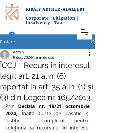
KIRÁLY ARTHUR-ADALBERT
Corporate | Litigation |
Insolvency | Tax
Postare
Admin
9 dec. 2024
1 min de citit
ÎCCJ - Recurs în interesul
legii: art. 21 alin. (6)
raportat la art. 35 alin. (1) și
(3) din Legea nr. 165/2013
Prin 
Decizia nr. 19/21 octombrie 
2024,
 Înalta Curte de Casație și 
Justiție - Completul pentru 
soluționarea recursului în interesul 